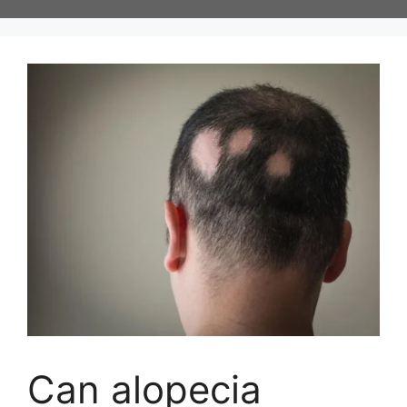
Skip
to
content
Can alopecia